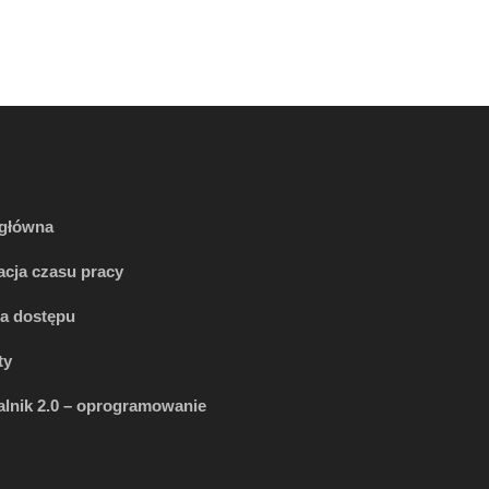
 główna
acja czasu pracy
la dostępu
ty
lnik 2.0 – oprogramowanie