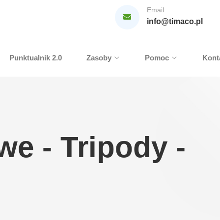
Email
info@timaco.pl
Punktualnik 2.0
Zasoby
Pomoc
Kont
e - Tripody -