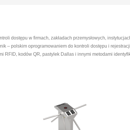
troli dostępu w firmach, zakładach przemysłowych, instytucjach
k – polskim oprogramowaniem do kontroli dostępu i rejestracji
FID, kodów QR, pastylek Dallas i innymi metodami identyfika