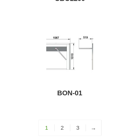
BON-01
1
2
3
→