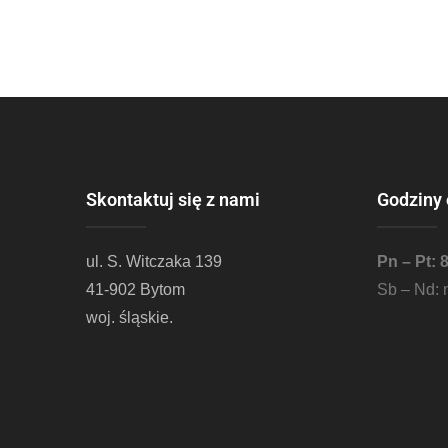
Skontaktuj się z nami
Godziny 
ul. S. Witczaka 139
Pn – Pt: 
41-902 Bytom
Sb – Nd: 
woj. śląskie.